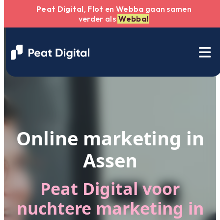
Peat Digital
,
Flot
en
Webba
gaan samen
verder als
Webba!
Online marketing in
Assen
Peat Digital voor
nuchtere marketing in