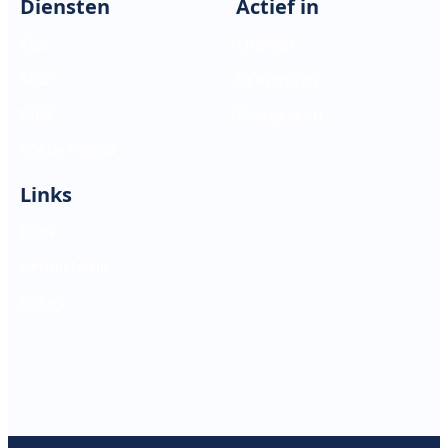
Diensten
Actief in
SEA
Emmen
SEO
Groningen
CRO
Hoogeveen
Social media
Links
Over
Kennisbank
Cases