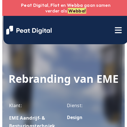
Peat Digital
,
Flot
en
Webba
gaan samen
verder als
Webba!
Rebranding van EME
Klant:
Dienst:
Design
EME Aandrijf- &
Besturingstechniek