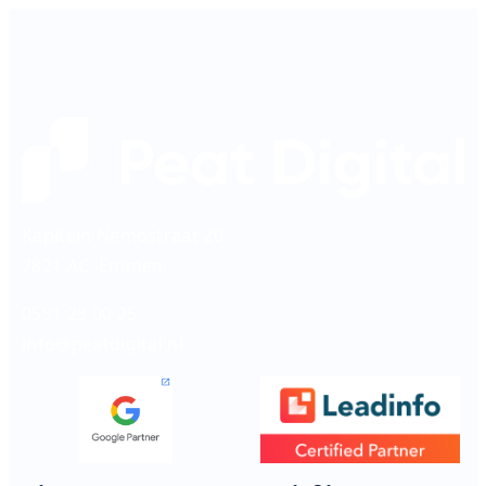
Kapitein Nemostraat 20
7821 AC, Emmen
0591 23 00 25
info@peatdigital.nl