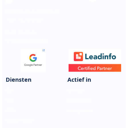
Kapitein Nemostraat 20
7821 AC, Emmen
0591 23 00 25
info@peatdigital.nl
Diensten
Actief in
SEA
Emmen
SEO
Groningen
CRO
Hoogeveen
Social media