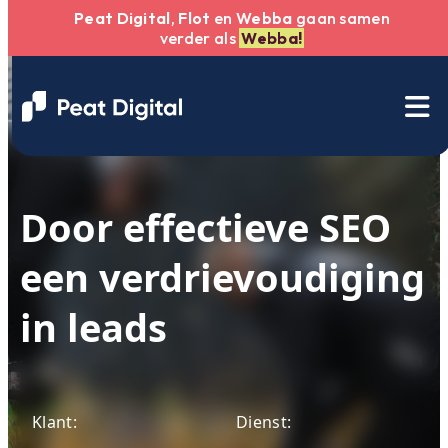
Peat Digital
,
Flot
en
Webba
gaan samen
verder als
Webba!
Door effectieve SEO
een verdrievoudiging
in leads
Klant:
Dienst: