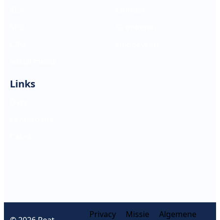
SEA
Emmen
SEO
Groningen
CRO
Hoogeveen
Social media
Links
Over
Kennisbank
Cases
Privacy
Missie
Algemene