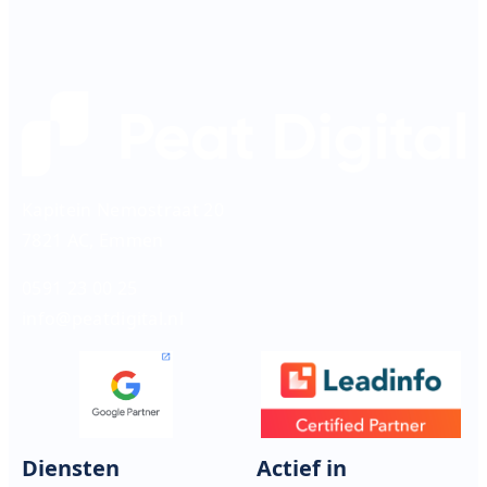
Kapitein Nemostraat 20
7821 AC, Emmen
0591 23 00 25
info@peatdigital.nl
Diensten
Actief in