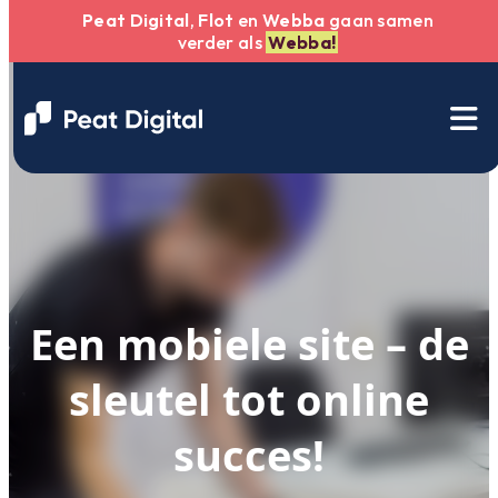
Peat Digital
,
Flot
en
Webba
gaan samen
verder als
Webba!
Een mobiele site – de
sleutel tot online
succes!