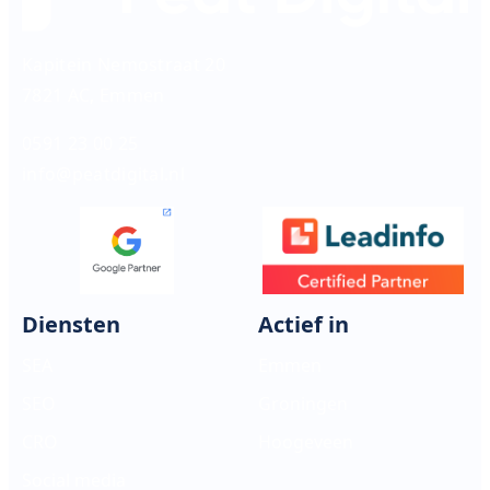
Kapitein Nemostraat 20
7821 AC, Emmen
0591 23 00 25
info@peatdigital.nl
Diensten
Actief in
SEA
Emmen
SEO
Groningen
CRO
Hoogeveen
Social media