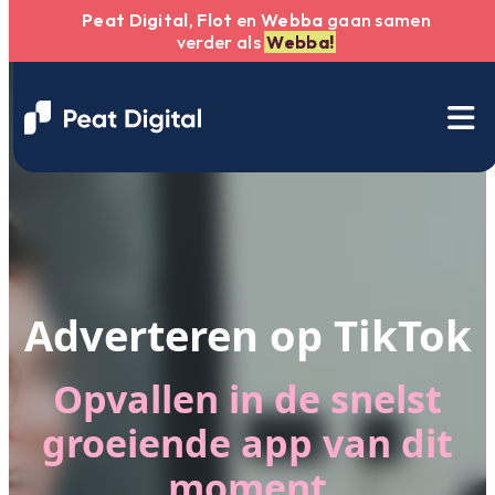
Peat Digital
,
Flot
en
Webba
gaan samen
verder als
Webba!
Adverteren op TikTok
Opvallen in de snelst
groeiende app van dit
moment